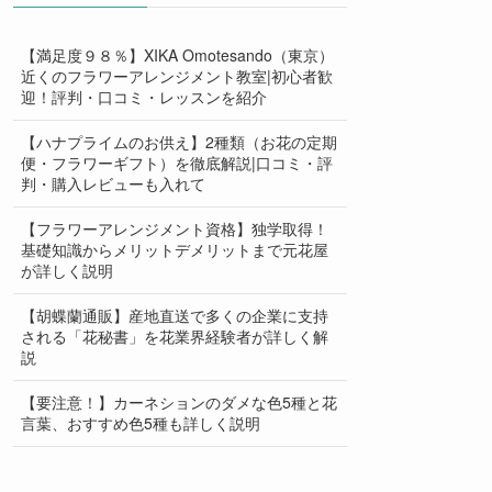
【満足度９８％】XIKA Omotesando（東京）
近くのフラワーアレンジメント教室|初心者歓
迎！評判・口コミ・レッスンを紹介
【ハナプライムのお供え】2種類（お花の定期
便・フラワーギフト）を徹底解説|口コミ・評
判・購入レビューも入れて
【フラワーアレンジメント資格】独学取得！
基礎知識からメリットデメリットまで元花屋
が詳しく説明
【胡蝶蘭通販】産地直送で多くの企業に支持
される「花秘書」を花業界経験者が詳しく解
説
【要注意！】カーネションのダメな色5種と花
言葉、おすすめ色5種も詳しく説明