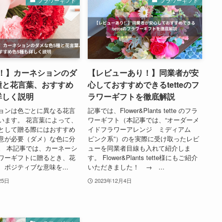
フラワーギフト
フラワーギフト
！】カーネションのダ
【レビューあり！】同業者が安
種と花言葉、おすすめ
心しておすすめできるtetteのフ
詳しく説明
ラワーギフトを徹底解説
ョンは色ごとに異なる花言
記事では、Flower&Plants tette のフラ
います。 花言葉によって、
ワーギフト（本記事では、“オーダーメ
として贈る際にはおすすめ
イドフラワーアレンジ ミディアム
意が必要（ダメ）な色に分
ピンク系”）のを実際に受け取ったレビ
。 本記事では、カーネーシ
ューを同業者目線も入れて紹介しま
ワーギフトに贈るとき、花
す。 Flower&Plants tette様にもご紹介
ポジティブな意味を...
いただきました！ → ...
25日
2023年12月4日