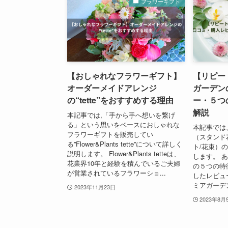
フラワーギフト
【おしゃれなフラワーギフト】
【リピー
オーダーメイドアレンジ
ガーデン
の“tette”をおすすめする理由
ー・５つ
解説
本記事では,「手から手へ想いを繋げ
る」という思いをベースにおしゃれな
本記事では
フラワーギフトを販売してい
（スタンド
る”Flower&Plants tette”について詳しく
ト/花束）
説明します。 Flower&Plants tetteは、
します。 
花業界10年と経験を積んでいるご夫婦
の５つの特
が営業されているフラワーショ...
したレビュ
ミアガーデン
2023年11月23日
2023年8月