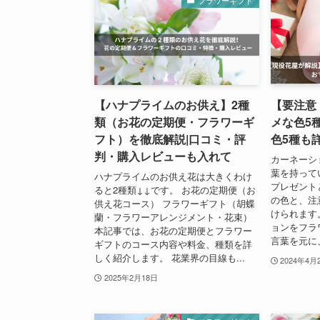
フラワーギフト
【ハナプライムのお供え】2種
【要注意
類（お花の定期便・フラワーギ
メな色5
フト）を徹底解説|口コミ・評
色5種も
判・購入レビューも入れて
カーネーシ
葉を持って
ハナプライムのお供え花は大きくわけ
プレゼント
ると2種類↓↓です。 お花の定期便（お
の色と、注
供え花コース） フラワーギフト（胡蝶
けられます
蘭・フラワーアレンジメント・花束）
ョンをフラ
本記事では、お花の定期便とフラワー
言葉を元に、
ギフトのコース内容や料金、種類を詳
しく紹介します。 花業界の目線も...
2024年4月
2025年2月18日